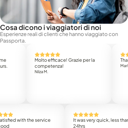
Cosa dicono i viaggiatori di noi
Esperienze reali di clienti che hanno viaggiato con
Passporta.
Molto efficace! Grazie per la
Thank you
competenza!
Mark N.
Nilza M.
ed with the service
It was very quick, less than
24hrs