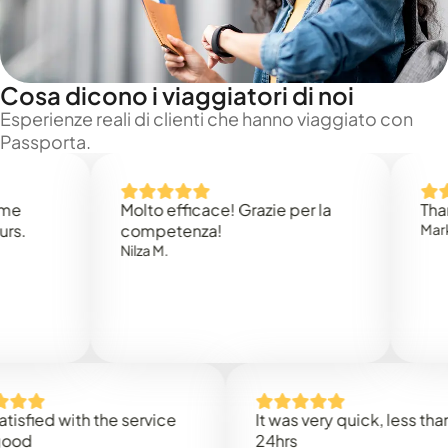
Cosa dicono i viaggiatori di noi
Esperienze reali di clienti che hanno viaggiato con
Passporta.
Molto efficace! Grazie per la
Thank you
competenza!
Mark N.
Nilza M.
ed with the service
It was very quick, less than
24hrs