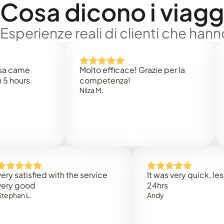
Cosa dicono i viaggi
Esperienze reali di clienti che han
e
Molto efficace! Grazie per la
Thank
s.
competenza!
Mark N
Nilza M.
isfied with the service
It was very quick, less than
od
24hrs
.
Andy