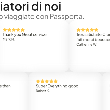
atori di noi
no viaggiato con Passporta.
 you Great service
Tres satisfaite C’est rap
.
fait merci beaucoup
Catherine W.
Super Everything good
Rapidez
Rainer K.
Marta R.