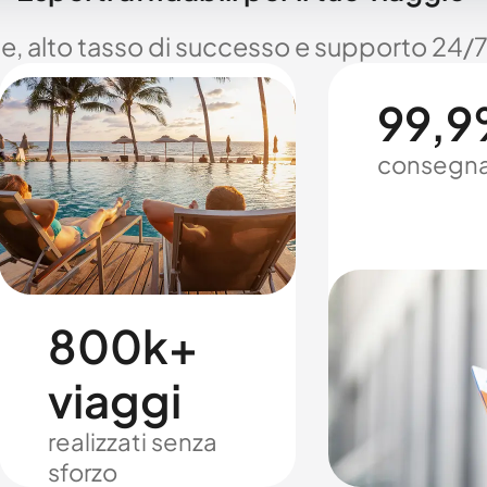
le, alto tasso di successo e supporto 24/7
99,9%
consegna
800k+
viaggi
realizzati senza
sforzo