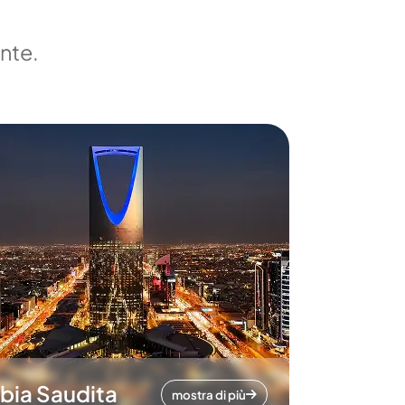
ente.
bia Saudita
mostra di più