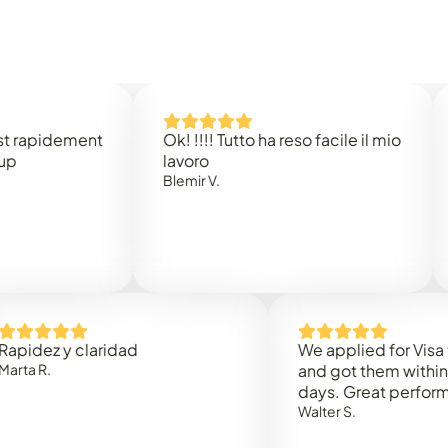
idement
Ok! !!!! Tutto ha reso facile il mio
Easy 
lavoro
Rene 
Blemir V.
 y claridad
We applied for Visa to Oma
and got them within 3 work
days. Great performance!
Walter S.