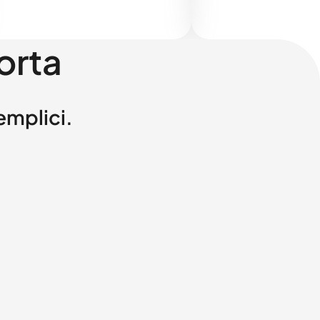
orta
semplici.