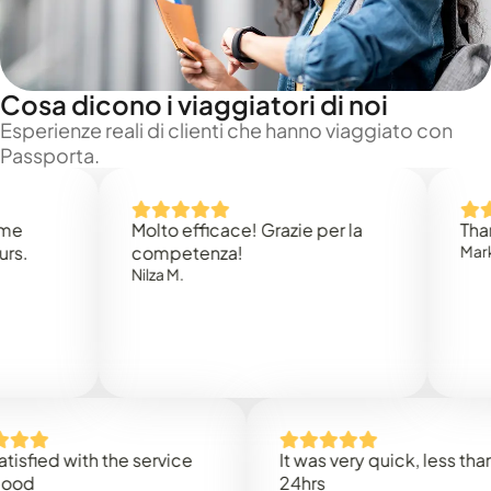
Cosa dicono i viaggiatori di noi
Esperienze reali di clienti che hanno viaggiato con
Passporta.
Molto efficace! Grazie per la
Thank you
competenza!
Mark N.
Nilza M.
d with the service
It was very quick, less than
24hrs