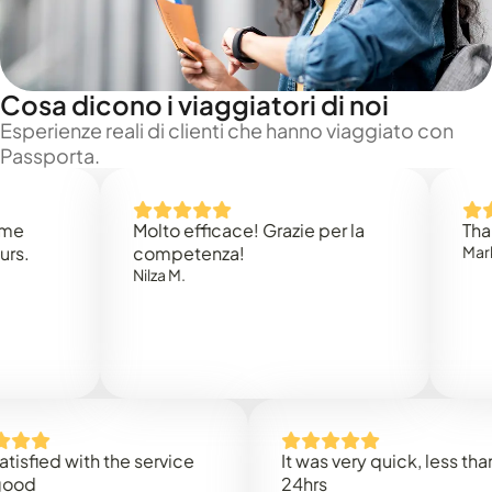
Cosa dicono i viaggiatori di noi
Esperienze reali di clienti che hanno viaggiato con
Passporta.
Molto efficace! Grazie per la
Thank you
competenza!
Mark N.
Nilza M.
ed with the service
It was very quick, less than
24hrs