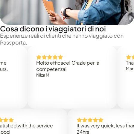
Cosa dicono i viaggiatori di noi
Esperienze reali di clienti che hanno viaggiato con
Passporta.
Molto efficace! Grazie per la
Thank you
competenza!
Mark N.
Nilza M.
ed with the service
It was very quick, less than
24hrs