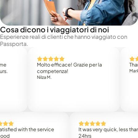
Cosa dicono i viaggiatori di noi
Esperienze reali di clienti che hanno viaggiato con
Passporta.
Molto efficace! Grazie per la
Thank you 
competenza!
Mark N.
Nilza M.
d with the service
It was very quick, less than
24hrs