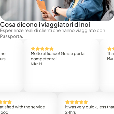
Cosa dicono i viaggiatori di noi
Esperienze reali di clienti che hanno viaggiato con
Passporta.
Molto efficace! Grazie per la
Thank you
competenza!
Mark N.
Nilza M.
ed with the service
It was very quick, less than
24hrs