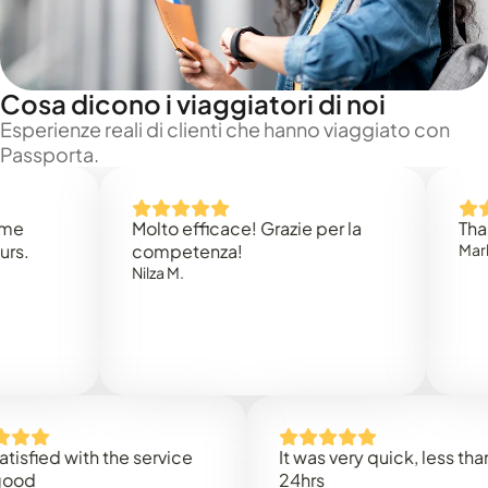
Cosa dicono i viaggiatori di noi
Esperienze reali di clienti che hanno viaggiato con
Passporta.
Molto efficace! Grazie per la
Thank you
competenza!
Mark N.
Nilza M.
ed with the service
It was very quick, less than
24hrs