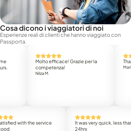
Cosa dicono i viaggiatori di noi
Esperienze reali di clienti che hanno viaggiato con
Passporta.
Molto efficace! Grazie per la
Thank you
competenza!
Mark N.
Nilza M.
ed with the service
It was very quick, less than
24hrs