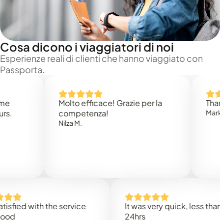
Cosa dicono i viaggiatori di noi
Esperienze reali di clienti che hanno viaggiato con
Passporta.
Molto efficace! Grazie per la
Thank you
competenza!
Mark N.
Nilza M.
d with the service
It was very quick, less than
24hrs