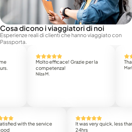
Cosa dicono i viaggiatori di noi
Esperienze reali di clienti che hanno viaggiato con
Passporta.
Molto efficace! Grazie per la
Thank you
competenza!
Mark N.
Nilza M.
ed with the service
It was very quick, less than
24hrs