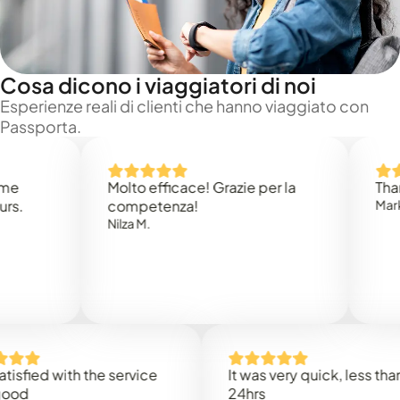
Cosa dicono i viaggiatori di noi
Esperienze reali di clienti che hanno viaggiato con
Passporta.
Molto efficace! Grazie per la
Thank yo
competenza!
Mark N.
Nilza M.
ied with the service
It was very quick, less than
24hrs