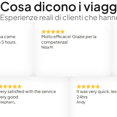
Cosa dicono i viaggi
Esperienze reali di clienti che han
e
Molto efficace! Grazie per la
Thank
s.
competenza!
Mark N
Nilza M.
isfied with the service
It was very quick, less than
od
24hrs
.
Andy