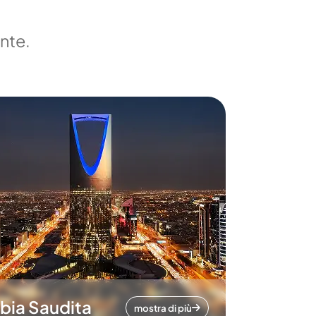
ente.
bia Saudita
mostra di più