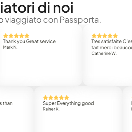
atori di noi
no viaggiato con Passporta.
 you Great service
Tres satisfaite C’est rap
.
fait merci beaucoup
Catherine W.
Super Everything good
Rapidez
Rainer K.
Marta R.