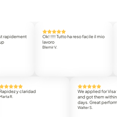
idement
Ok! !!!! Tutto ha reso facile il mio
Easy 
lavoro
Rene 
Blemir V.
 y claridad
We applied for Visa to Oma
and got them within 3 work
days. Great performance!
Walter S.