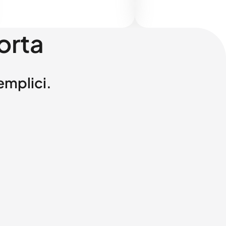
orta
semplici.