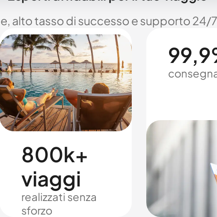
le, alto tasso di successo e supporto 24/7
99,9%
consegna
800k+
viaggi
realizzati senza
sforzo