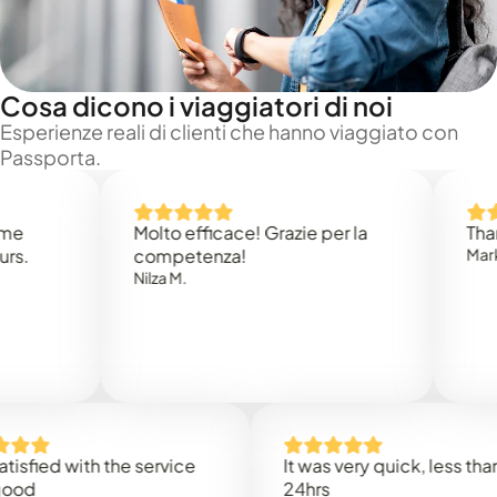
Cosa dicono i viaggiatori di noi
Esperienze reali di clienti che hanno viaggiato con
Passporta.
Molto efficace! Grazie per la
Thank you
competenza!
Mark N.
Nilza M.
ed with the service
It was very quick, less than
24hrs