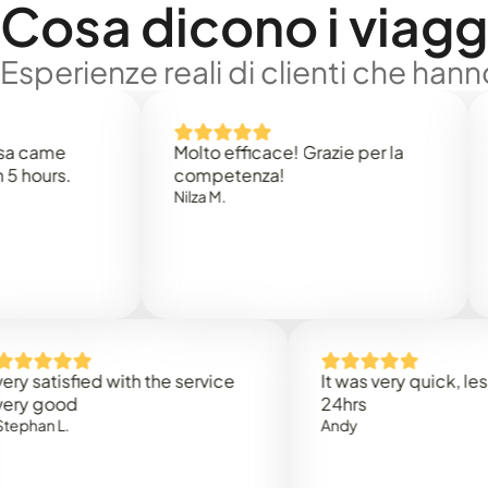
Cosa dicono i viaggi
Esperienze reali di clienti che han
me
Molto efficace! Grazie per la
Thank
s.
competenza!
Mark 
Nilza M.
isfied with the service
It was very quick, less than
ood
24hrs
L.
Andy