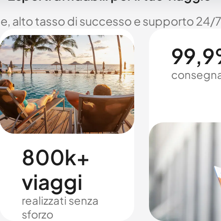
le, alto tasso di successo e supporto 24/7
99,9%
consegna
800k+
viaggi
realizzati senza
sforzo