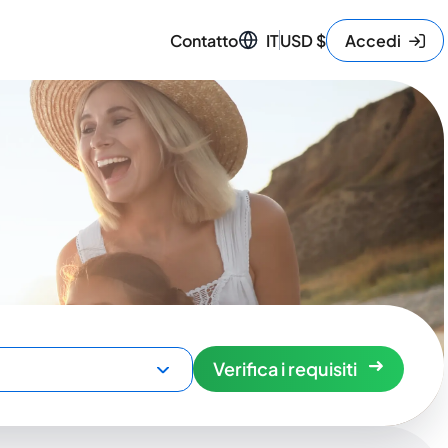
Contatto
IT
USD
$
Accedi
Verifica i requisiti