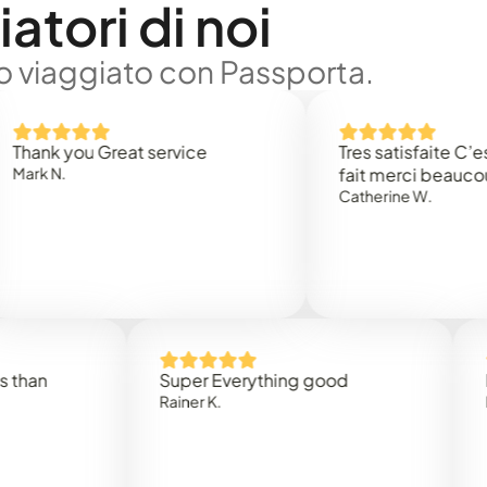
atori di noi
no viaggiato con Passporta.
 you Great service
Tres satisfaite C’est rap
N.
fait merci beaucoup
Catherine W.
Super Everything good
Rapide
Rainer K.
Marta R.