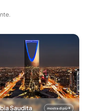
ente.
bia Saudita
mostra di più