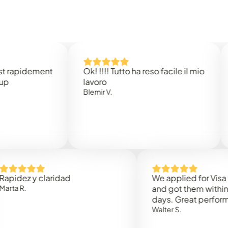
idement
Ok! !!!! Tutto ha reso facile il mio
Easy
lavoro
Rene 
Blemir V.
z y claridad
We applied for Visa to Om
and got them within 3 wor
days. Great performance!
Walter S.