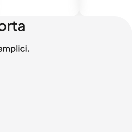
orta
semplici.