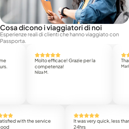
Cosa dicono i viaggiatori di noi
Esperienze reali di clienti che hanno viaggiato con
Passporta.
Molto efficace! Grazie per la
Thank you
competenza!
Mark N.
Nilza M.
d with the service
It was very quick, less than
24hrs