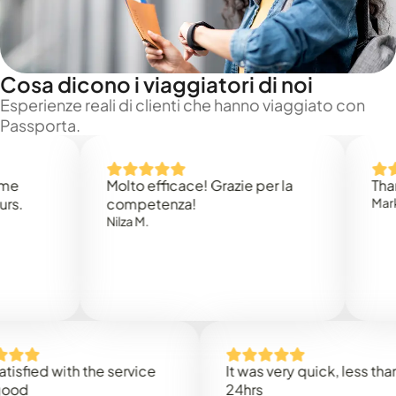
Cosa dicono i viaggiatori di noi
Esperienze reali di clienti che hanno viaggiato con
Passporta.
Molto efficace! Grazie per la
Thank yo
competenza!
Mark N.
Nilza M.
ied with the service
It was very quick, less than
24hrs