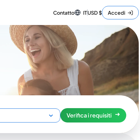
Contatto
IT
USD
$
Accedi
Verifica i requisiti