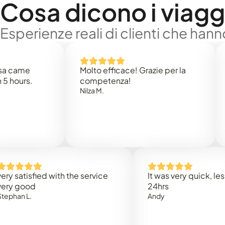
Cosa dicono i viaggi
Esperienze reali di clienti che han
e
Molto efficace! Grazie per la
Thank
s.
competenza!
Mark N
Nilza M.
isfied with the service
It was very quick, less than
od
24hrs
.
Andy