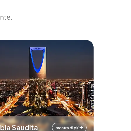
ente.
bia Saudita
mostra di più