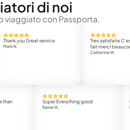
atori di noi
no viaggiato con Passporta.
 you Great service
Tres satisfaite C’est rap
.
fait merci beaucoup
Catherine W.
Super Everything good
Rapidez
Rainer K.
Marta R.