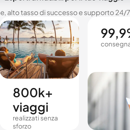
le, alto tasso di successo e supporto 24/7
99,9%
consegna
800k+
viaggi
realizzati senza
sforzo