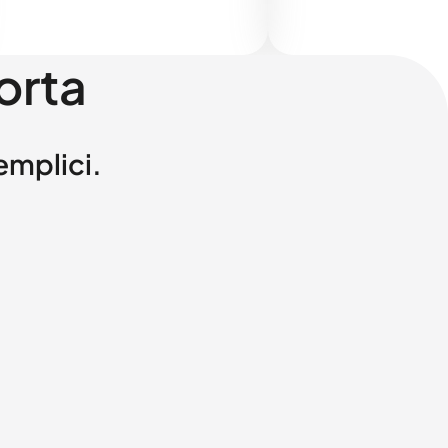
orta
semplici.