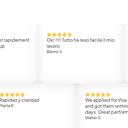
idement
Ok! !!!! Tutto ha reso facile il mio
Easy 
lavoro
Rene 
Blemir V.
 y claridad
We applied for Visa to Om
and got them within 3 work
days. Great performance!
Walter S.