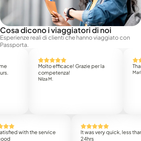
Cosa dicono i viaggiatori di noi
Esperienze reali di clienti che hanno viaggiato con
Passporta.
Molto efficace! Grazie per la
Thank you
competenza!
Mark N.
Nilza M.
ed with the service
It was very quick, less than
24hrs