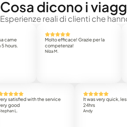
Cosa dicono i viaggi
Esperienze reali di clienti che han
e
Molto efficace! Grazie per la
Thank 
.
competenza!
Mark N
Nilza M.
sfied with the service
It was very quick, less than
od
24hrs
.
Andy