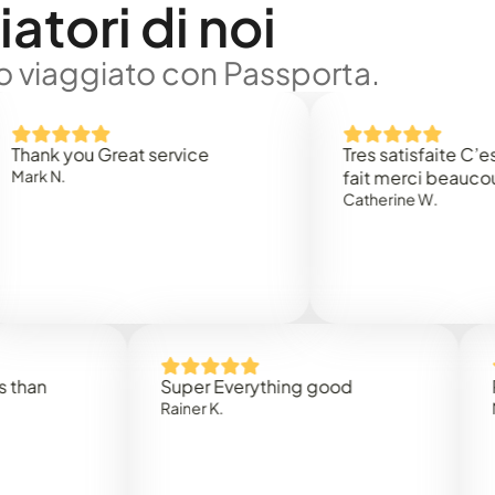
atori di noi
no viaggiato con Passporta.
you Great service
Tres satisfaite C’est rapi
.
fait merci beaucoup
Catherine W.
Super Everything good
Rapidez
Rainer K.
Marta R.