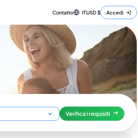
Contatto
IT
USD
$
Accedi
Verifica i requisiti