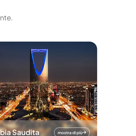
ente.
bia Saudita
mostra di più