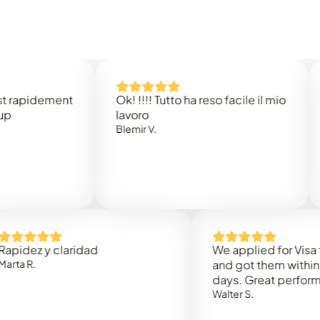
dement
Ok! !!!! Tutto ha reso facile il mio
Easy 
lavoro
Rene B
Blemir V.
 y claridad
We applied for Visa to Oma
and got them within 3 work
days. Great performance!
Walter S.