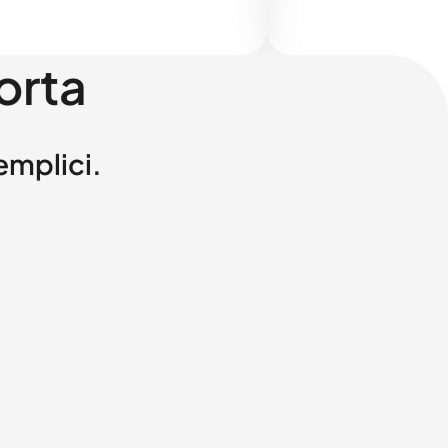
orta
semplici.