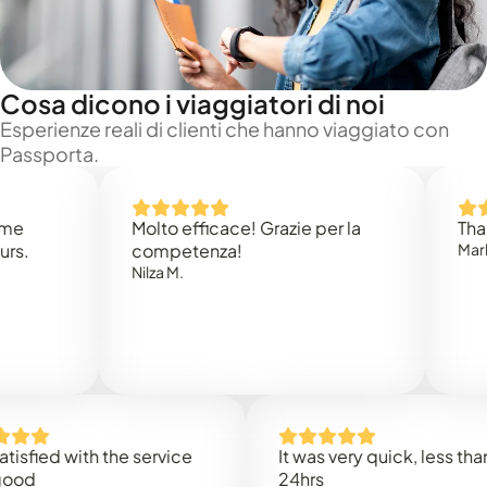
Cosa dicono i viaggiatori di noi
Esperienze reali di clienti che hanno viaggiato con
Passporta.
Molto efficace! Grazie per la
Thank you
competenza!
Mark N.
Nilza M.
d with the service
It was very quick, less than
24hrs