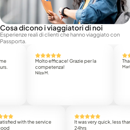
Cosa dicono i viaggiatori di noi
Esperienze reali di clienti che hanno viaggiato con
Passporta.
Molto efficace! Grazie per la
Thank you
competenza!
Mark N.
Nilza M.
d with the service
It was very quick, less than
24hrs