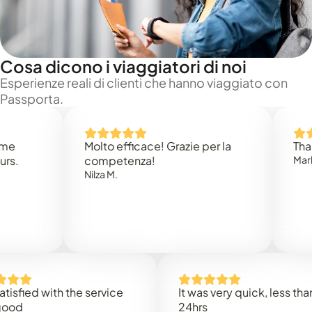
Cosa dicono i viaggiatori di noi
Esperienze reali di clienti che hanno viaggiato con
Passporta.
Molto efficace! Grazie per la
Thank you
competenza!
Mark N.
Nilza M.
ed with the service
It was very quick, less than
24hrs