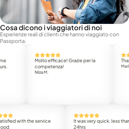
Cosa dicono i viaggiatori di noi
Esperienze reali di clienti che hanno viaggiato con
Passporta.
Molto efficace! Grazie per la
Thank you
competenza!
Mark N.
Nilza M.
ed with the service
It was very quick, less than
24hrs