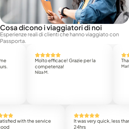
Cosa dicono i viaggiatori di noi
Esperienze reali di clienti che hanno viaggiato con
Passporta.
Molto efficace! Grazie per la
Thank you
competenza!
Mark N.
Nilza M.
ed with the service
It was very quick, less than
24hrs