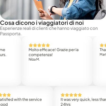
Cosa dicono i viaggiatori di noi
Esperienze reali di clienti che hanno viaggiato con
Passporta.
Molto efficace! Grazie per la
Thank you
competenza!
Mark N.
Nilza M.
d with the service
It was very quick, less than
24hrs