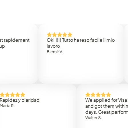
idement
Ok! !!!! Tutto ha reso facile il mio
Easy 
lavoro
Rene 
Blemir V.
 y claridad
We applied for Visa to Om
and got them within 3 work
days. Great performance!
Walter S.