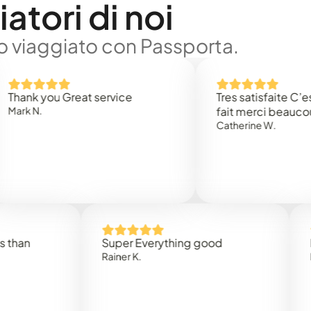
atori di noi
no viaggiato con Passporta.
 you Great service
Tres satisfaite C’est rap
.
fait merci beaucoup
Catherine W.
Super Everything good
Rapidez
Rainer K.
Marta R.