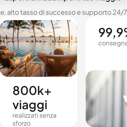
le, alto tasso di successo e supporto 24/7
99,9%
consegna
800k+
viaggi
realizzati senza
sforzo