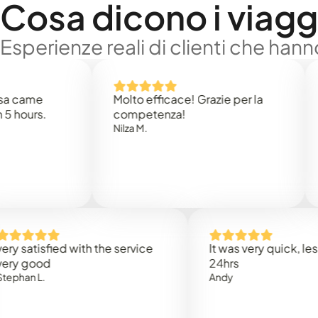
Cosa dicono i viaggi
Esperienze reali di clienti che han
e
Molto efficace! Grazie per la
Thank
s.
competenza!
Mark N
Nilza M.
isfied with the service
It was very quick, less than
od
24hrs
L.
Andy