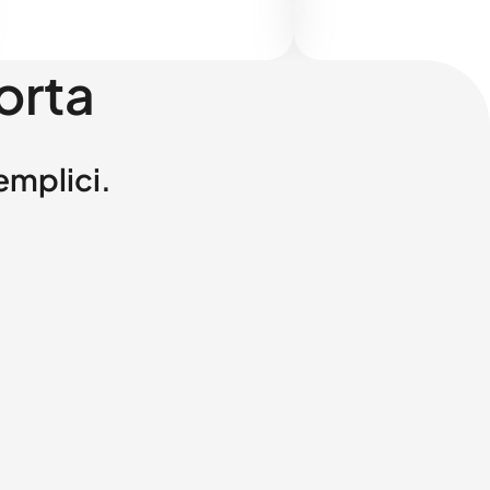
orta
semplici.