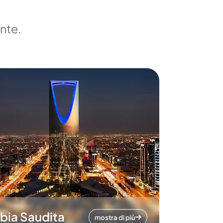
ente.
bia Saudita
mostra di più