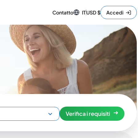
Contatto
IT
USD
$
Accedi
Verifica i requisiti