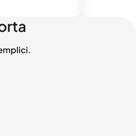
orta
semplici.