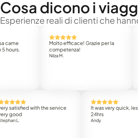
Cosa dicono i viaggi
Esperienze reali di clienti che han
e
Molto efficace! Grazie per la
Thank
s.
competenza!
Mark N
Nilza M.
isfied with the service
It was very quick, less than
od
24hrs
L.
Andy