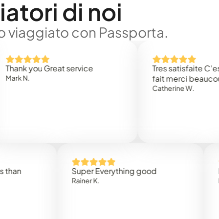
atori di noi
no viaggiato con Passporta.
 you Great service
Tres satisfaite C’est rap
.
fait merci beaucoup
Catherine W.
Super Everything good
Rapidez
Rainer K.
Marta R.