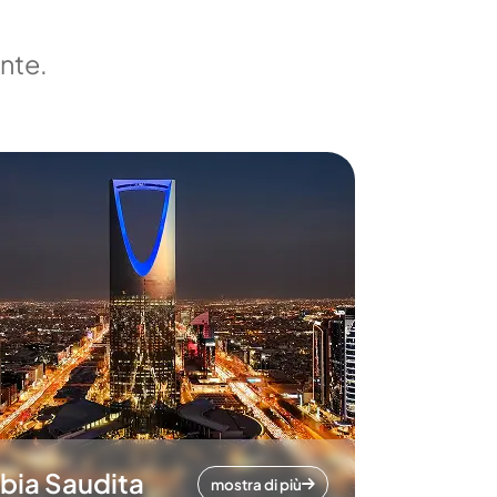
ente.
bia Saudita
mostra di più