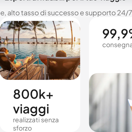
le, alto tasso di successo e supporto 24/7
99,9%
consegna
800k+
viaggi
realizzati senza
sforzo