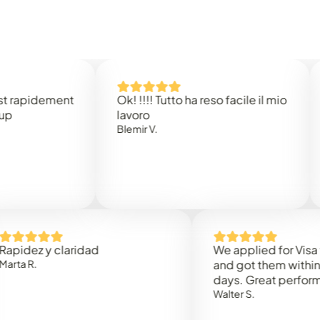
idement
Ok! !!!! Tutto ha reso facile il mio
Easy 
lavoro
Rene 
Blemir V.
 y claridad
We applied for Visa to Om
and got them within 3 work
days. Great performance!
Walter S.