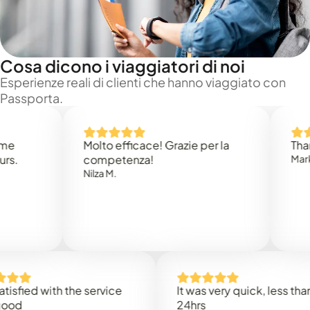
Cosa dicono i viaggiatori di noi
Esperienze reali di clienti che hanno viaggiato con
Passporta.
Molto efficace! Grazie per la
Thank you
competenza!
Mark N.
Nilza M.
ed with the service
It was very quick, less than
24hrs