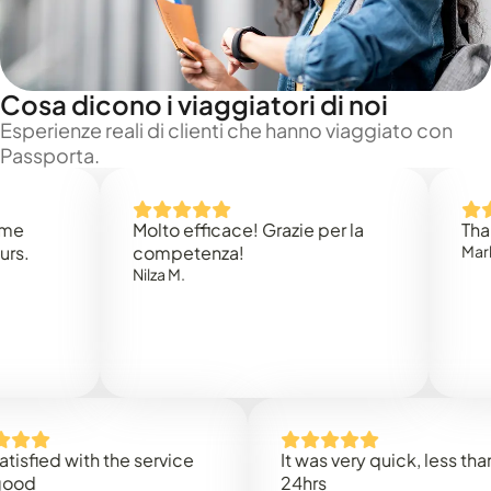
Cosa dicono i viaggiatori di noi
Esperienze reali di clienti che hanno viaggiato con
Passporta.
Molto efficace! Grazie per la
Thank you
competenza!
Mark N.
Nilza M.
ed with the service
It was very quick, less than
24hrs