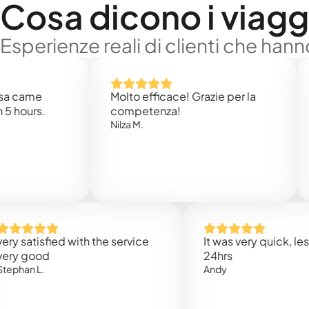
Cosa dicono i viaggi
Esperienze reali di clienti che han
e
Molto efficace! Grazie per la
Thank
s.
competenza!
Mark N
Nilza M.
isfied with the service
It was very quick, less than
od
24hrs
L.
Andy