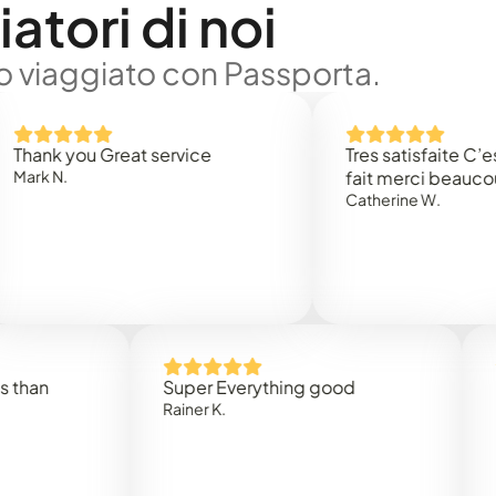
atori di noi
no viaggiato con Passporta.
 you Great service
Tres satisfaite C’est rap
.
fait merci beaucoup
Catherine W.
Super Everything good
Rapidez
Rainer K.
Marta R.