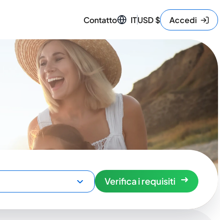
Contatto
IT
USD
$
Accedi
Verifica i requisiti