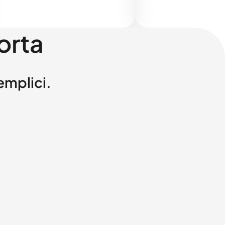
orta
semplici.