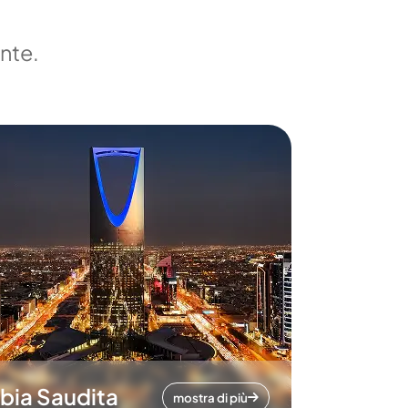
ente.
bia Saudita
mostra di più