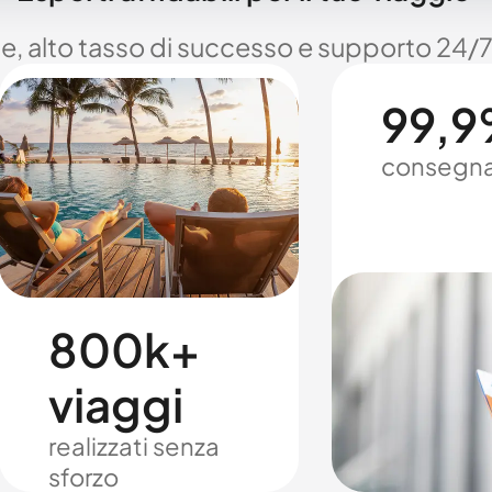
le, alto tasso di successo e supporto 24/7
99,9%
consegna
800k+
viaggi
realizzati senza
sforzo