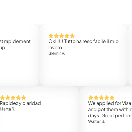
idement
Ok! !!!! Tutto ha reso facile il mio
Easy 
lavoro
Rene 
Blemir V.
 y claridad
We applied for Visa to Om
and got them within 3 work
days. Great performance!
Walter S.