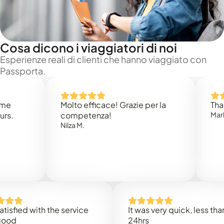
Cosa dicono i viaggiatori di noi
Esperienze reali di clienti che hanno viaggiato con
Passporta.
Molto efficace! Grazie per la
Thank you
competenza!
Mark N.
Nilza M.
ed with the service
It was very quick, less than
24hrs