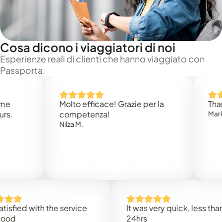
Cosa dicono i viaggiatori di noi
Esperienze reali di clienti che hanno viaggiato con
Passporta.
Molto efficace! Grazie per la
Thank you
competenza!
Mark N.
Nilza M.
d with the service
It was very quick, less than
24hrs