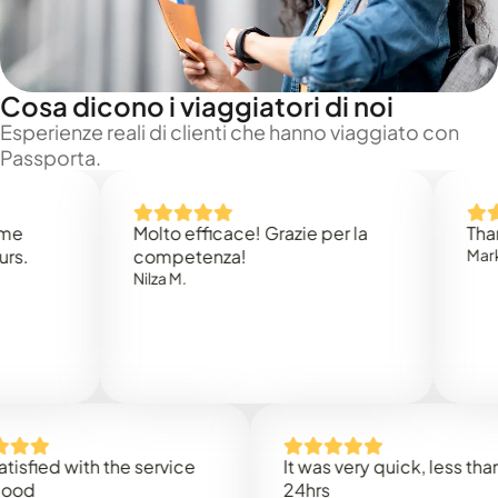
Cosa dicono i viaggiatori di noi
Esperienze reali di clienti che hanno viaggiato con
Passporta.
Molto efficace! Grazie per la
Thank you
competenza!
Mark N.
Nilza M.
d with the service
It was very quick, less than
24hrs