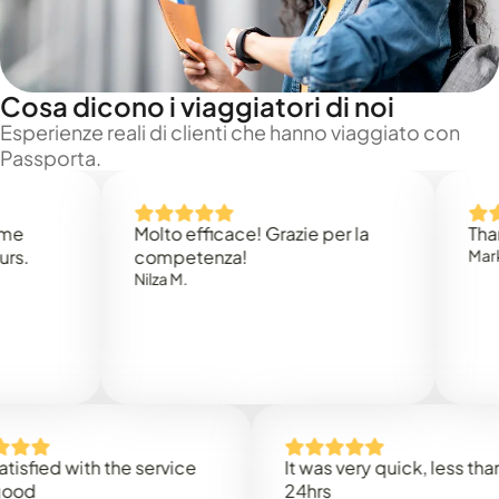
Cosa dicono i viaggiatori di noi
Esperienze reali di clienti che hanno viaggiato con
Passporta.
Molto efficace! Grazie per la
Thank you
competenza!
Mark N.
Nilza M.
d with the service
It was very quick, less than
24hrs