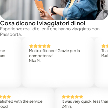
Cosa dicono i viaggiatori di noi
Esperienze reali di clienti che hanno viaggiato con
Passporta.
Molto efficace! Grazie per la
Thank you
competenza!
Mark N.
Nilza M.
d with the service
It was very quick, less than
24hrs