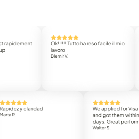
idement
Ok! !!!! Tutto ha reso facile il mio
Easy 
lavoro
Rene 
Blemir V.
 y claridad
We applied for Visa to Om
and got them within 3 work
days. Great performance!
Walter S.