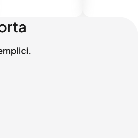
orta
semplici.