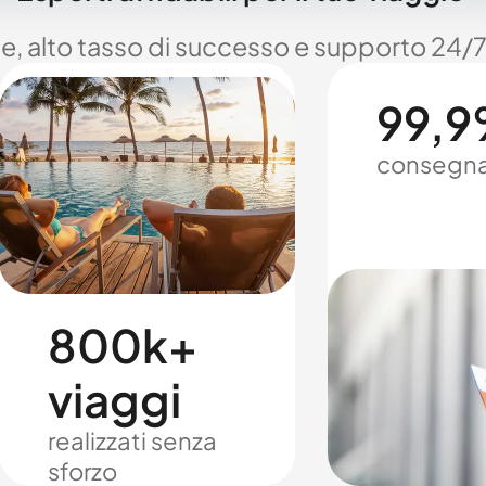
le, alto tasso di successo e supporto 24/7
99,9%
consegna
800k+
viaggi
realizzati senza
sforzo