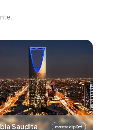
ente.
bia Saudita
mostra di più