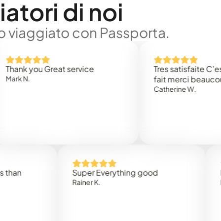
atori di noi
no viaggiato con Passporta.
 you Great service
Tres satisfaite C’est rap
.
fait merci beaucoup
Catherine W.
Super Everything good
Rapidez
Rainer K.
Marta R.