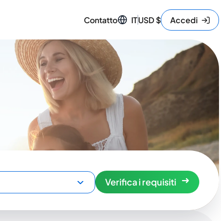
Contatto
IT
USD
$
Accedi
Verifica i requisiti