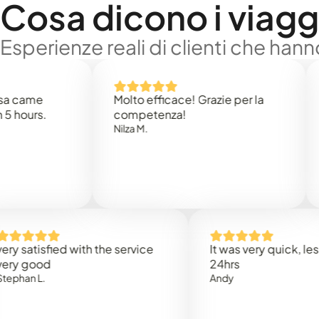
Cosa dicono i viaggi
Esperienze reali di clienti che han
e
Molto efficace! Grazie per la
Thank
s.
competenza!
Mark N
Nilza M.
isfied with the service
It was very quick, less than
od
24hrs
L.
Andy