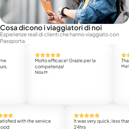
Cosa dicono i viaggiatori di noi
Esperienze reali di clienti che hanno viaggiato con
Passporta.
Molto efficace! Grazie per la
Thank you
competenza!
Mark N.
Nilza M.
ed with the service
It was very quick, less than
24hrs