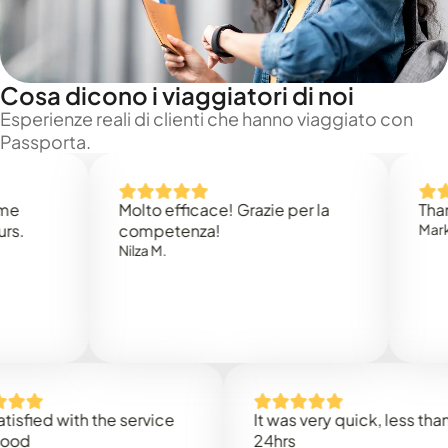
Cosa dicono i viaggiatori di noi
Esperienze reali di clienti che hanno viaggiato con
Passporta.
Molto efficace! Grazie per la
Thank yo
competenza!
Mark N.
Nilza M.
ied with the service
It was very quick, less than
24hrs