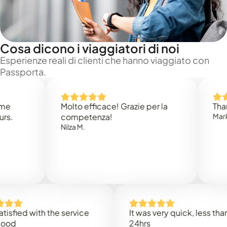
Cosa dicono i viaggiatori di noi
Esperienze reali di clienti che hanno viaggiato con
Passporta.
Molto efficace! Grazie per la
Thank yo
competenza!
Mark N.
Nilza M.
ied with the service
It was very quick, less than
24hrs