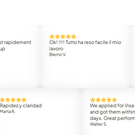
idement
Ok! !!!! Tutto ha reso facile il mio
Easy 
lavoro
Rene 
Blemir V.
 y claridad
We applied for Visa to Om
and got them within 3 work
days. Great performance!
Walter S.