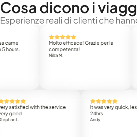
Cosa dicono i viaggi
Esperienze reali di clienti che han
e
Molto efficace! Grazie per la
Thank
s.
competenza!
Mark N
Nilza M.
isfied with the service
It was very quick, less than
od
24hrs
.
Andy