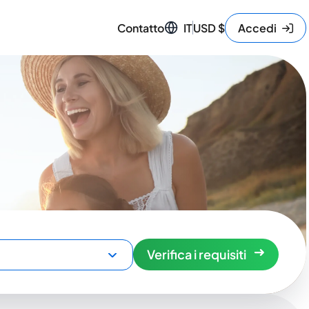
Contatto
IT
USD
$
Accedi
Verifica i requisiti