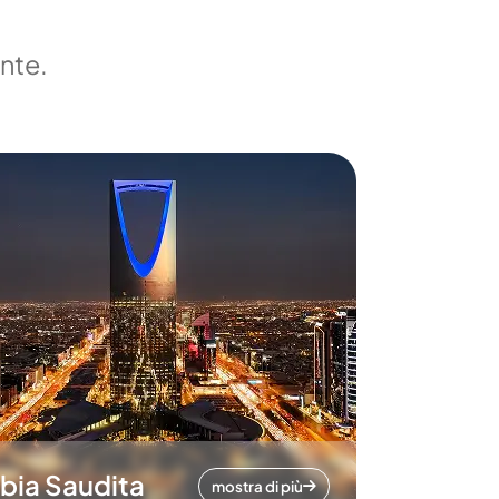
ente.
bia Saudita
mostra di più