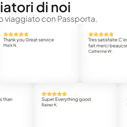
atori di noi
no viaggiato con Passporta.
 you Great service
Tres satisfaite C’est rap
.
fait merci beaucoup
Catherine W.
Super Everything good
Rapidez
Rainer K.
Marta R.