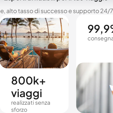
le, alto tasso di successo e supporto 24/7
99,9%
consegna
800k+
viaggi
realizzati senza
sforzo