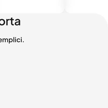
orta
semplici.