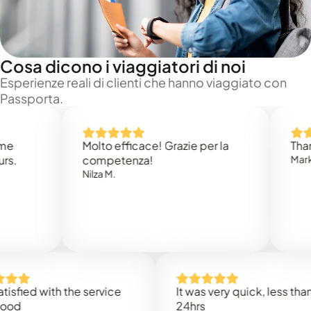
Cosa dicono i viaggiatori di noi
Esperienze reali di clienti che hanno viaggiato con
Passporta.
Molto efficace! Grazie per la
Thank you 
competenza!
Mark N.
Nilza M.
d with the service
It was very quick, less than
24hrs