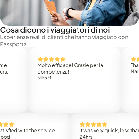
Cosa dicono i viaggiatori di noi
Esperienze reali di clienti che hanno viaggiato con
Passporta.
Molto efficace! Grazie per la
Thank you
competenza!
Mark N.
Nilza M.
ed with the service
It was very quick, less than
24hrs