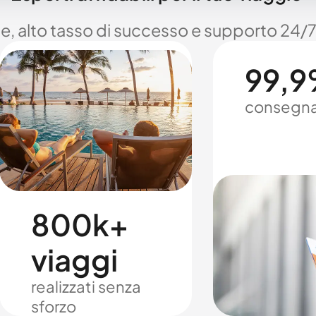
le, alto tasso di successo e supporto 24/7
99,9%
consegna
800k+
viaggi
realizzati senza
sforzo