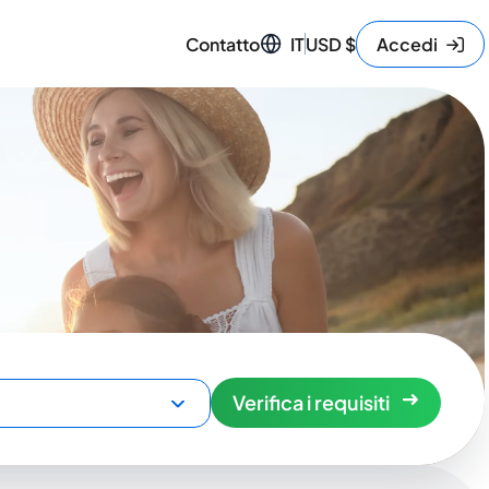
Contatto
IT
USD
$
Accedi
Verifica i requisiti