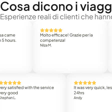
Cosa dicono i viaggi
Esperienze reali di clienti che han
e
Molto efficace! Grazie per la
Thank
s.
competenza!
Mark N
Nilza M.
isfied with the service
It was very quick, less than
od
24hrs
.
Andy