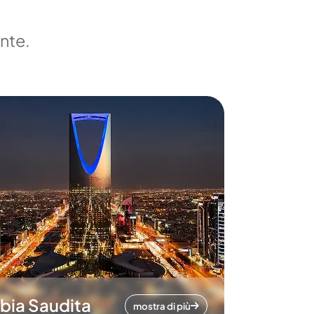
ente.
bia Saudita
mostra di più