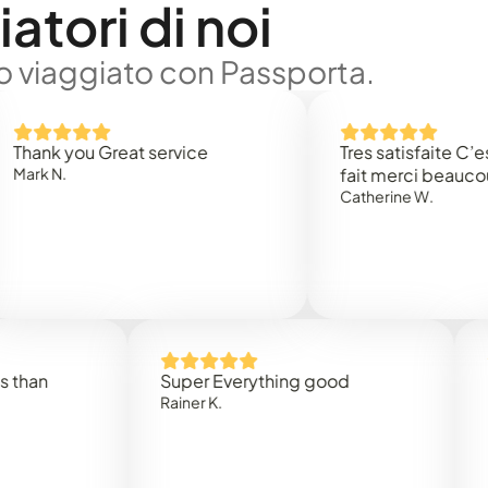
atori di noi
no viaggiato con Passporta.
 you Great service
Tres satisfaite C’est rap
.
fait merci beaucoup
Catherine W.
Super Everything good
Rapidez
Rainer K.
Marta R.