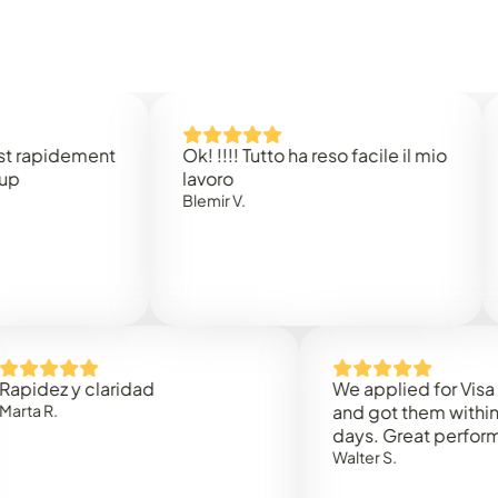
idement
Ok! !!!! Tutto ha reso facile il mio
Easy 
lavoro
Rene 
Blemir V.
 y claridad
We applied for Visa to Om
and got them within 3 work
days. Great performance!
Walter S.