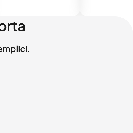
orta
semplici.