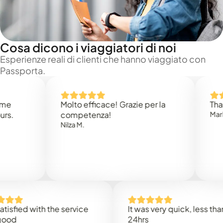
Cosa dicono i viaggiatori di noi
Esperienze reali di clienti che hanno viaggiato con
Passporta.
Molto efficace! Grazie per la
Thank you
competenza!
Mark N.
Nilza M.
ed with the service
It was very quick, less than
24hrs