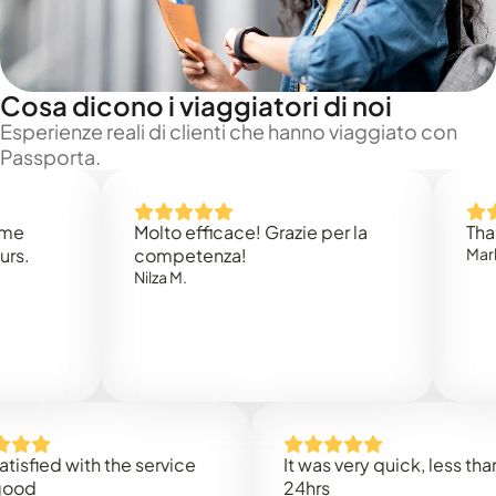
Cosa dicono i viaggiatori di noi
Esperienze reali di clienti che hanno viaggiato con
Passporta.
Molto efficace! Grazie per la
Thank you
competenza!
Mark N.
Nilza M.
ed with the service
It was very quick, less than
24hrs