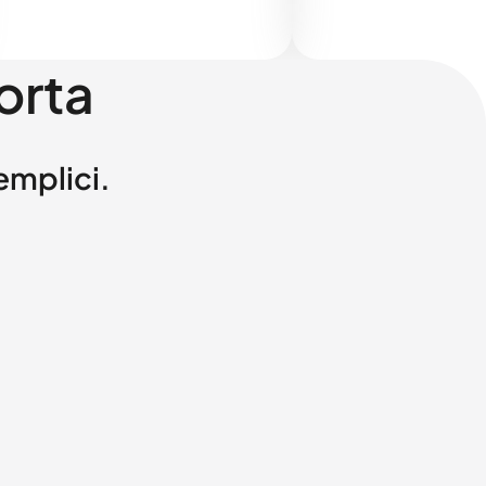
orta
semplici.