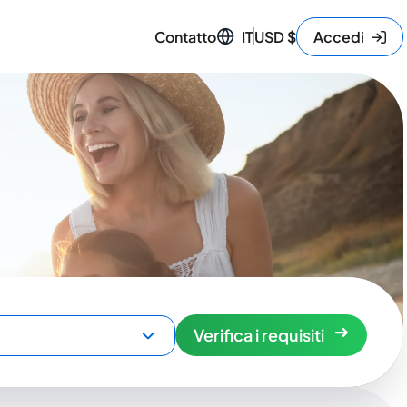
Contatto
IT
USD
$
Accedi
Verifica i requisiti