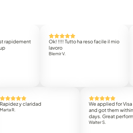
idement
Ok! !!!! Tutto ha reso facile il mio
Easy 
lavoro
Rene 
Blemir V.
 y claridad
We applied for Visa to Om
and got them within 3 work
days. Great performance!
Walter S.