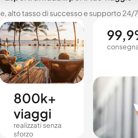
le, alto tasso di successo e supporto 24/7
99,9%
consegna
800k+
viaggi
realizzati senza
sforzo