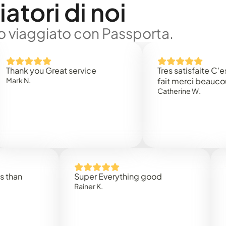
atori di noi
no viaggiato con Passporta.
 you Great service
Tres satisfaite C’est rap
.
fait merci beaucoup
Catherine W.
Super Everything good
Rapidez
Rainer K.
Marta R.