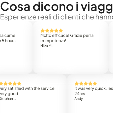
Cosa dicono i viaggi
Esperienze reali di clienti che han
e
Molto efficace! Grazie per la
Thank
s.
competenza!
Mark N
Nilza M.
isfied with the service
It was very quick, less than
od
24hrs
L.
Andy