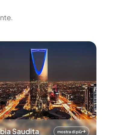
ente.
bia Saudita
mostra di più