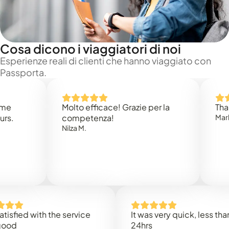
Cosa dicono i viaggiatori di noi
Esperienze reali di clienti che hanno viaggiato con
Passporta.
Molto efficace! Grazie per la
Thank yo
competenza!
Mark N.
Nilza M.
ied with the service
It was very quick, less than
24hrs