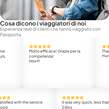
Cosa dicono i viaggiatori di noi
Esperienze reali di clienti che hanno viaggiato con
Passporta.
Molto efficace! Grazie per la
Thank yo
competenza!
Mark N.
Nilza M.
ied with the service
It was very quick, less than
24hrs